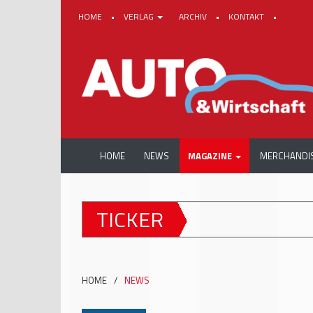
HOME
•
VERLAG
ARCHIV
•
KONTAKT
•
HOME
NEWS
MAGAZINE
MERCHANDI
TICKER
HOME
/
NEWS