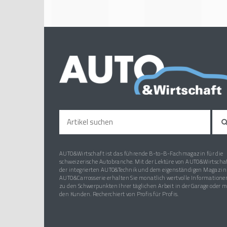
AUTO&Wirtschaft ist das führende B-to-B-Fachmagazin für die
schweizerische Autobranche. Mit der Lektüre von AUTO&Wirtschaf
der integrierten AUTO&Technik und dem eigenständigen Magazin
AUTO&Carrosserie erhalten Sie monatlich wertvolle Informatione
zu den Schwerpunkten Ihrer täglichen Arbeit in der Garage oder m
den Kunden. Recherchiert von Profis für Profis.