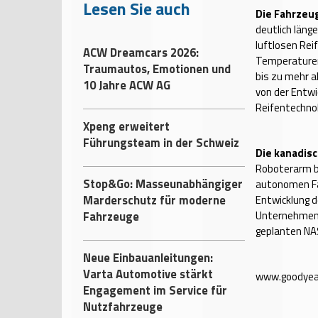
Lesen Sie auch
Die Fahrzeu
deutlich län
luftlosen Rei
ACW Dreamcars 2026:
Temperaturen 
Traumautos, Emotionen und
bis zu mehr a
10 Jahre ACW AG
von der Entwi
Reifentechnol
Xpeng erweitert
Führungsteam in der Schweiz
Die kanadis
Roboterarm b
Stop&Go: Masseunabhängiger
autonomen Fa
Marderschutz für moderne
Entwicklung 
Fahrzeuge
Unternehmen 
geplanten NAS
Neue Einbauanleitungen:
Varta Automotive stärkt
www.goodyea
Engagement im Service für
Nutzfahrzeuge