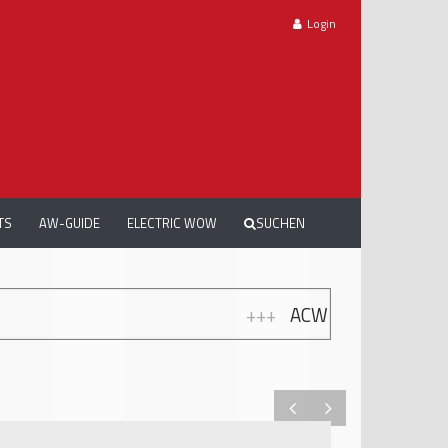
Login
TS
AW-GUIDE
ELECTRIC WOW
SUCHEN
+++
ACW DREAMCARS 2026: TRAUMAUTO