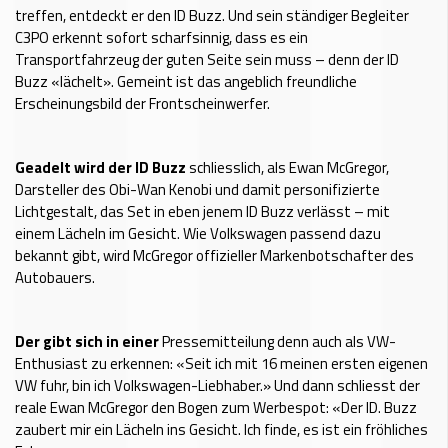
treffen, entdeckt er den ID Buzz. Und sein ständiger Begleiter
C3PO erkennt sofort scharfsinnig, dass es ein
Transportfahrzeug der guten Seite sein muss – denn der ID
Buzz «lächelt». Gemeint ist das angeblich freundliche
Erscheinungsbild der Frontscheinwerfer.
Geadelt wird der ID Buzz
schliesslich, als Ewan McGregor,
Darsteller des Obi-Wan Kenobi und damit personifizierte
Lichtgestalt, das Set in eben jenem ID Buzz verlässt – mit
einem Lächeln im Gesicht. Wie Volkswagen passend dazu
bekannt gibt, wird McGregor offizieller Markenbotschafter des
Autobauers.
Der gibt sich in einer
Pressemitteilung denn auch als VW-
Enthusiast zu erkennen: «Seit ich mit 16 meinen ersten eigenen
VW fuhr, bin ich Volkswagen-Liebhaber.» Und dann schliesst der
reale Ewan McGregor den Bogen zum Werbespot: «Der ID. Buzz
zaubert mir ein Lächeln ins Gesicht. Ich finde, es ist ein fröhliches