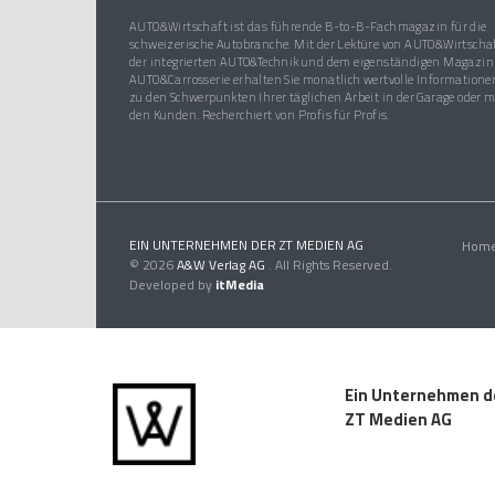
AUTO&Wirtschaft ist das führende B-to-B-Fachmagazin für die
schweizerische Autobranche. Mit der Lektüre von AUTO&Wirtschaf
der integrierten AUTO&Technik und dem eigenständigen Magazin
AUTO&Carrosserie erhalten Sie monatlich wertvolle Informatione
zu den Schwerpunkten Ihrer täglichen Arbeit in der Garage oder m
den Kunden. Recherchiert von Profis für Profis.
EIN UNTERNEHMEN DER ZT MEDIEN AG
Hom
© 2026
A&W Verlag AG
. All Rights Reserved.
Developed by
itMedia
Ein Unternehmen d
ZT Medien AG