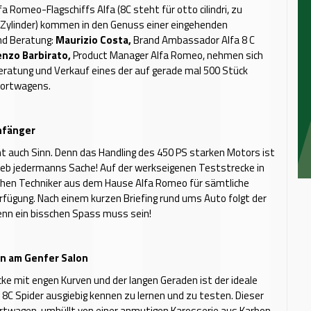
a Romeo-Flagschiffs Alfa (8C steht für otto cilindri, zu
 Zylinder) kommen in den Genuss einer eingehenden
nd Beratung:
Maurizio Costa,
Brand Ambassador Alfa 8 C
nzo Barbirato,
Product Manager Alfa Romeo, nehmen sich
 Beratung und Verkauf eines der auf gerade mal 500 Stück
portwagens.
nfänger
 auch Sinn. Denn das Handling des 450 PS starken Motors ist
ieb jedermanns Sache! Auf der werkseigenen Teststrecke in
tehen Techniker aus dem Hause Alfa Romeo für sämtliche
rfügung. Nach einem kurzen Briefing rund ums Auto folgt der
enn ein bisschen Spass muss sein!
n am Genfer Salon
ecke mit engen Kurven und der langen Geraden ist der ideale
 8C Spider ausgiebig kennen zu lernen und zu testen. Dieser
rtwagen, umhüllt von einer anmutigen Karosserie aus Karbon,