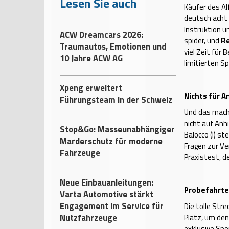
Lesen Sie auch
Käufer des Alf
deutsch acht
Instruktion u
ACW Dreamcars 2026:
spider, und
Re
Traumautos, Emotionen und
viel Zeit für
10 Jahre ACW AG
limitierten S
Xpeng erweitert
Nichts für A
Führungsteam in der Schweiz
Und das macht
nicht auf Anh
Stop&Go: Masseunabhängiger
Balocco (I) s
Marderschutz für moderne
Fragen zur Ve
Fahrzeuge
Praxistest, d
Neue Einbauanleitungen:
Probefahrte
Varta Automotive stärkt
Engagement im Service für
Die tolle Str
Nutzfahrzeuge
Platz, um den
exklusive Spo