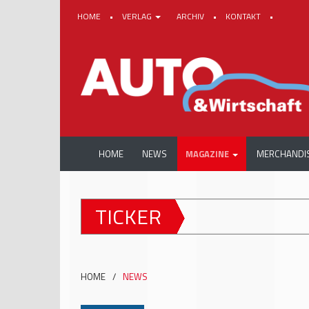
HOME
•
VERLAG
ARCHIV
•
KONTAKT
•
HOME
NEWS
MAGAZINE
MERCHANDI
TICKER
HOME
/
NEWS