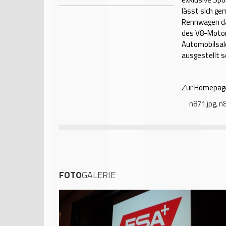
lässt sich ge
Rennwagen dau
des V8-Motors
Automobilsalo
ausgestellt s
Zur Homepage
n871.jpg
,
n8
FOTO
GALERIE