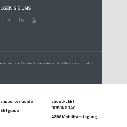
LGEN SIE UNS
eo
•
Events
•
AW-Guide
•
electric WOW
•
Verlag
•
Kontakt
•
ransporter Guide
aboutFLEET
DRIVINGDAY
LEETguide
A&W Mobilitätstagung