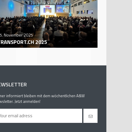
5. November 2025
29. October
TRANSPORT.CH 2025
AUTO ZÜR
EWSLETTER
er informiert bleiben mit dem wöchentlichen A&W
sletter. Jetzt anmelden!