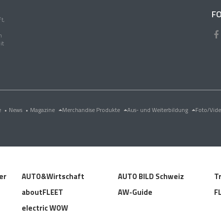
FO
t,
n
it
e
•
News
•
Magazine
Merchandise Produkte
Aus- und Weiterbildung
Foto/Vid
er
AUTO&Wirtschaft
AUTO BILD Schweiz
T
aboutFLEET
AW-Guide
F
electric WOW