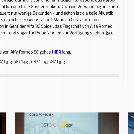
mütlich durch die Gassen lenken. Doch die Verwandlung in einen
ert nur wenige Sekunden - und schon ist die tolle Akustik
 ein richtiger Genuss. Laut Maurizio Costa wird am
n in Genf der Alfa 8C Spider, das Flagschiff von Alfa Romeo,
ein - und sogar für Probefahrten zur Verfügung stehen. (gcu)
 von Alfa Romeo 8C gehts
HIER
lang.
71.jpg
,
n871.jpg
,
n871.jpg
,
n871.jpg