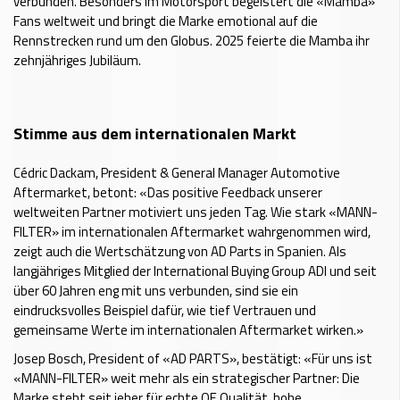
verbunden. Besonders im Motorsport begeistert die «Mamba»
Fans weltweit und bringt die Marke emotional auf die
Rennstrecken rund um den Globus. 2025 feierte die Mamba ihr
zehnjähriges Jubiläum.
Stimme aus dem internationalen Markt
Cédric Dackam, President & General Manager Automotive
Aftermarket, betont: «Das positive Feedback unserer
weltweiten Partner motiviert uns jeden Tag. Wie stark «MANN-
FILTER» im internationalen Aftermarket wahrgenommen wird,
zeigt auch die Wertschätzung von AD Parts in Spanien. Als
langjähriges Mitglied der International Buying Group ADI und seit
über 60 Jahren eng mit uns verbunden, sind sie ein
eindrucksvolles Beispiel dafür, wie tief Vertrauen und
gemeinsame Werte im internationalen Aftermarket wirken.»
Josep Bosch, President of «AD PARTS», bestätigt: «Für uns ist
«MANN-FILTER» weit mehr als ein strategischer Partner: Die
Marke steht seit jeher für echte OE Qualität, hohe