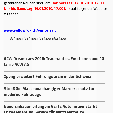
gefahrenen Routen sind vom
Donnerstag, 14.01.2010, 12.00
Uhr bis Samstag, 16.01.2010, 17.00 Uhr
auf folgender Website
zu sehen:
www.yellowfox.ch/winterraid
n821.jpg
,
n821.jpg
,
n821.jpg
,
n821.jpg
ACW Dreamcars 2026: Traumautos, Emotionen und 10
Jahre ACW AG
Xpeng erweitert Führungsteam in der Schweiz
Stop&Go: Masseunabhängiger Marderschutz für
moderne Fahrzeuge
Neue Einbauanleitungen: Varta Automotive stärkt
Engagement im Service für Nutzfahrzeuge