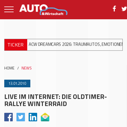
TICKER
+++
ACW DREAMCARS 2026: TRAUMAUTOS, EMOTIONEN UND 10 JA
HOME
/
NEWS
13.01.2010
LIVE IM INTERNET: DIE OLDTIMER-
RALLYE WINTERRAID