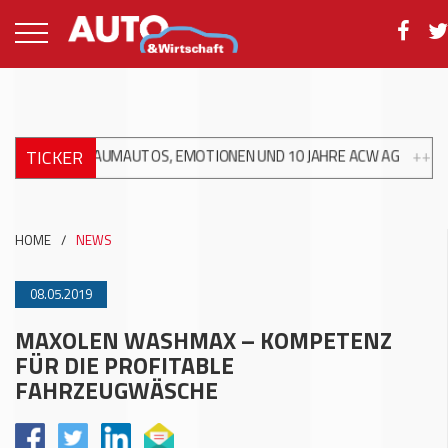
TICKER
: TRAUMAUTOS, EMOTIONEN UND 10 JAHRE ACW AG
+++
XPENG E
HOME
/
NEWS
08.05.2019
MAXOLEN WASHMAX – KOMPETENZ
FÜR DIE PROFITABLE
FAHRZEUGWÄSCHE