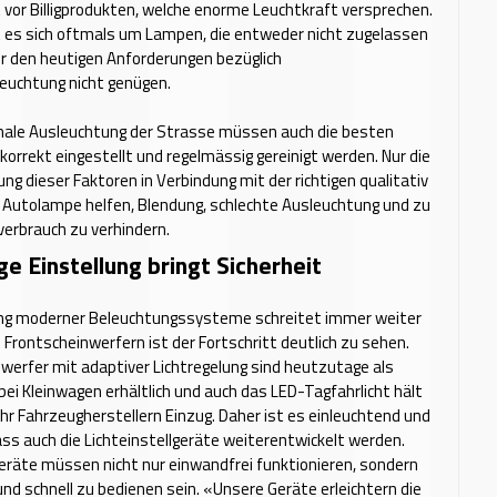
 vor Billigprodukten, welche enorme Leuchtkraft versprechen.
t es sich oftmals um Lampen, die entweder nicht zugelassen
er den heutigen Anforderungen bezüglich
euchtung nicht genügen.
imale Ausleuchtung der Strasse müssen auch die besten
korrekt eingestellt und regelmässig gereinigt werden. Nur die
ung dieser Faktoren in Verbindung mit der richtigen qualitativ
 Autolampe helfen, Blendung, schlechte Ausleuchtung und zu
erbrauch zu verhindern.
tige Einstellung bringt Sicherheit
ung moderner Beleuchtungssysteme schreitet immer weiter
n Frontscheinwerfern ist der Fortschritt deutlich zu sehen.
erfer mit adap­tiver Lichtregelung sind heutzutage als
bei Kleinwagen erhältlich und auch das LED-Tagfahrlicht hält
r Fahrzeugherstellern Einzug. Daher ist es einleuchtend und
ss auch die Lichteinstellgeräte weiterentwickelt werden.
geräte müssen nicht nur einwandfrei funktionieren, sondern
und schnell zu bedienen sein. «Unsere Geräte erleichtern die