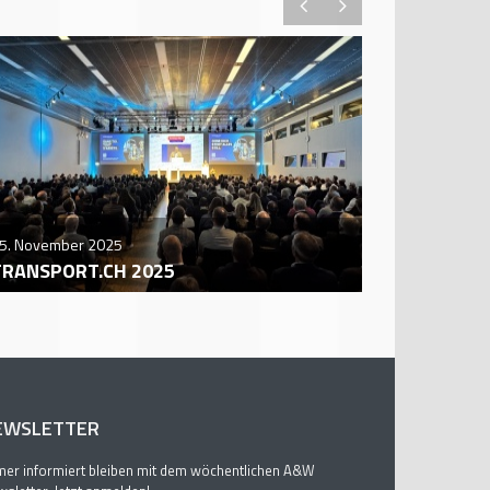
5. November 2025
29. October
TRANSPORT.CH 2025
AUTO ZÜR
EWSLETTER
er informiert bleiben mit dem wöchentlichen A&W