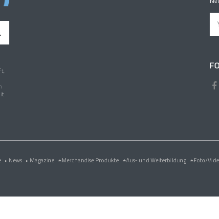
New
FO
t,
n
it
e
•
News
•
Magazine
Merchandise Produkte
Aus- und Weiterbildung
Foto/Vid