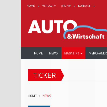
HOME
•
VERLAG
ARCHIV
•
KONTAKT
•
HOME
NEWS
MAGAZINE
MERCHANDI
TICKER
HOME
/
NEWS