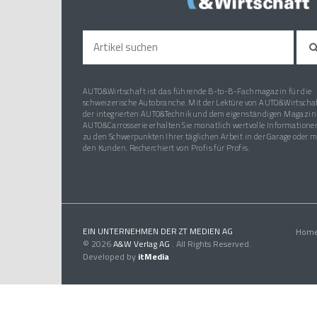
AUTO&Wirtschaft ist das führende B-to-B-Fachmagazin für die
schweizerische Autobranche. Mit der Lektüre von AUTO&Wirtschaf
der integrierten AUTO&Technik und dem eigenständigen Magazin
AUTO&Carrosserie erhalten Sie monatlich wertvolle Informatione
zu den Schwerpunkten Ihrer täglichen Arbeit in der Garage oder m
den Kunden. Recherchiert von Profis für Profis.
EIN UNTERNEHMEN DER ZT MEDIEN AG
Hom
© 2026
A&W Verlag AG
. All Rights Reserved.
Developed by
itMedia