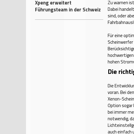
Xpeng erweitert
Zu warnen ist
Führungsteam in der Schweiz
Dabei handel
sind, oder ab
Fahrbahnausl
Für eine opt
Scheinwerfer 
Berücksichtig
hochwertigen
hohen Stromv
Die rich
Die Entwickl
voran. Bei de
Xenon-Scheinw
Option sogar 
bei immer meh
notwendig, da
Lichteinstell
auch einfach 