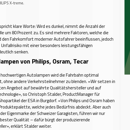
ILIPS X-treme.
 spricht klare Worte: Wird es dunkel, nimmt die Anzahl der
le um 80 Prozent zu. Es sind mehrere Faktoren, welche die
d den Fahrkomfort moderner Autofahrer beeinflussen, jedoch
s Unfallrisiko mit einer besonders leistungsfähigen
eutlich senken.
lampen von Philips, Osram, Tecar
v hochwertigen Autolampen wird die Fahrbahn optimal
, ohne andere Verkehrsteilnehmer zu blenden. «Wir setzen in
ten Angebot auf bewährte Qualitätshersteller und auf
hnologie», so Christoph Stalder, ProductManager für
Shopartikel der ESA in Burgdorf. «Von Philips und Osram haben
e Produktepalette, welche jedes Bedürfnis abdeckt. Aber auch
der Eigenmarke der Schweizer Garagisten, führen wir nur
bester Qualität – dafür bürgt der produzierende
ler», erklärt Stalder weiter.