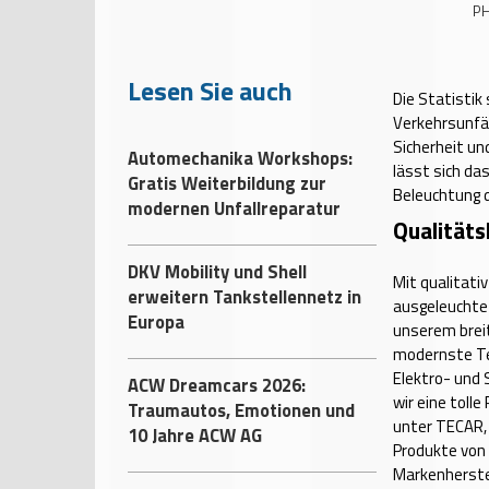
PH
Lesen Sie auch
Die Statistik
Verkehrsunfäl
Sicherheit un
Automechanika Workshops:
lässt sich da
Gratis Weiterbildung zur
Beleuchtung d
modernen Unfallreparatur
Qualitäts
DKV Mobility und Shell
Mit qualitati
erweitern Tankstellennetz in
ausgeleuchtet
Europa
unserem brei
modernste Tec
Elektro- und 
ACW Dreamcars 2026:
wir eine toll
Traumautos, Emotionen und
unter TECAR, 
10 Jahre ACW AG
Produkte von 
Markenherstel