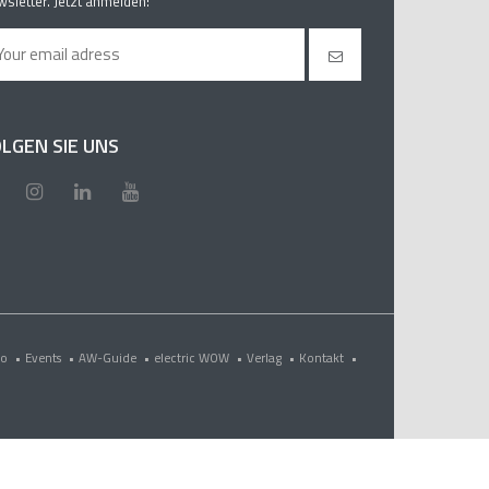
sletter. Jetzt anmelden!
LGEN SIE UNS
eo
•
Events
•
AW-Guide
•
electric WOW
•
Verlag
•
Kontakt
•