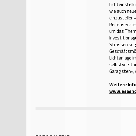
Lichteinstel
wie auch neu
einzustellen»
Reifenservice
um das Thema
Investitionsg
Strassen sorg
Geschäftsmögl
Lichtanlage i
selbstverstän
Garagisten», 
Weitere Inf
www.esasho