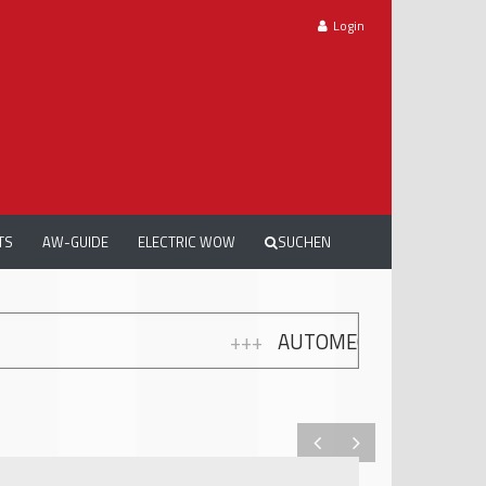
Login
TS
AW-GUIDE
ELECTRIC WOW
SUCHEN
+++
AUTOMECHANIKA WORKSHOPS: GRATIS WEIT