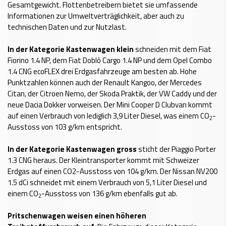
Gesamtgewicht. Flottenbetreibern bietet sie umfassende
Informationen zur Umweltverträglichkeit, aber auch zu
technischen Daten und zur Nutzlast.
In der Kategorie Kastenwagen klein
schneiden mit dem Fiat
Fiorino 1.4 NP, dem Fiat Doblò Cargo 1.4 NP und dem Opel Combo
1.4 CNG ecoFLEX drei Erdgasfahrzeuge am besten ab. Hohe
Punktzahlen können auch der Renault Kangoo, der Mercedes
Citan, der Citroen Nemo, der Skoda Praktik, der VW Caddy und der
neue Dacia Dokker vorweisen. Der Mini Cooper D Clubvan kommt
auf einen Verbrauch von lediglich 3,9 Liter Diesel, was einem CO
-
2
Ausstoss von 103 g/km entspricht.
In der Kategorie Kastenwagen gross
sticht der Piaggio Porter
1.3 CNG heraus. Der Kleintransporter kommt mit Schweizer
Erdgas auf einen CO2-Ausstoss von 104 g/km. Der Nissan NV200
1.5 dCi schneidet mit einem Verbrauch von 5,1 Liter Diesel und
einem CO
-Ausstoss von 136 g/km ebenfalls gut ab.
2
Pritschenwagen weisen einen höheren