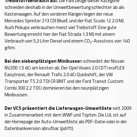
Treibstoffverbrauch auf.
Die Fahrzeuge dieser Kategorie
schneiden deshalb in der Umweltbewertung schlechter ab als
Kastenwagen. Auf den vorderen Rängen liegen der neue
Mercedes Sprinter 213 CDI BlueE und der Fiat Scudo 12 2.0 MJ.
Auch Pickups verbrauchen meist viel Treibstoff. Eine gute
Bewertung erreicht hier der Fiat Strada 1.3 MJ mit einem
Verbrauch von 5,3 Liter Diesel und einem CO
-Ausstoss von 140
2
g/km.
Bei den siebenplätzigen Minibusse
n schneidet der Nissan
NV200 1.5 dCi am besten ab. Der Opel Vivaro 2.0 CDTI ecoFLEX
Easytronic, der Renault Trafic 2.0 dCi Quickshift, der VW
Transporter T5 2.0 TDI CR BMT und der Ford Transit Custom
Combi 300 2.2 TDCi dominieren bei den neunplätzigen
Minibussen.
Der VCS präsentiert die Lieferwagen-Umweltliste
seit 2009
in Zusammenarbeit mit dem WWF und Topten. Die LUL ist auf
der
Homepage
der Auto-Umweltliste als PDF-Datei oder in der
Datenbankversion abrufbar. (pd/ft)