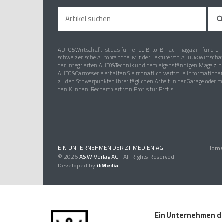
AUTO&Wirtschaft ist das führende B-to-B-Fachmagazin für die
schweizerische Autobranche. Mit der Lektüre von AUTO&Wirtschaf
der integrierten AUTO&Technik und dem eigenständigen Magazin
AUTO&Carrosserie erhalten Sie monatlich wertvolle Informatione
zu den Schwerpunkten Ihrer täglichen Arbeit in der Garage oder m
den Kunden. Recherchiert von Profis für Profis.
EIN UNTERNEHMEN DER ZT MEDIEN AG
Hom
© 2026
A&W Verlag AG
. All Rights Reserved.
Developed by
itMedia
Ein Unternehmen d