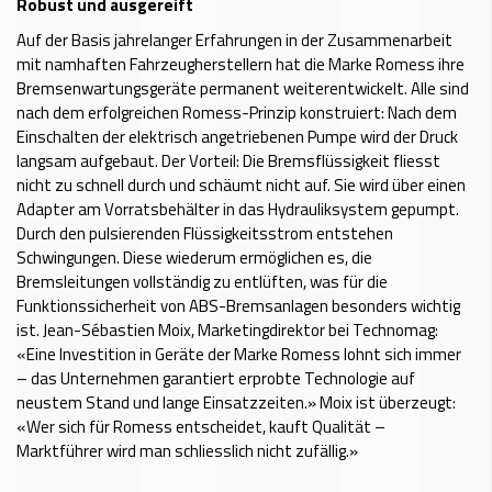
Robust und ausgereift
Auf der Basis jahrelanger Erfahrungen in der Zusammenarbeit
mit namhaften Fahrzeugherstellern hat die Marke Romess ihre
Bremsenwartungsgeräte permanent weiterentwickelt. Alle sind
nach dem erfolgreichen Romess-Prinzip kon­st­ruiert: Nach dem
Einschalten der elektrisch angetriebenen Pumpe wird der Druck
langsam aufgebaut. Der Vorteil: Die Bremsflüssigkeit fliesst
nicht zu schnell durch und schäumt nicht auf. Sie wird über einen
Adapter am Vorratsbehälter in das Hydrauliksystem gepumpt.
Durch den pulsierenden Flüssigkeitsstrom entstehen
Schwingungen. Diese wiederum ermöglichen es, die
Bremsleitungen vollständig zu entlüften, was für die
Funktionssicherheit von ABS-Bremsanlagen besonders wichtig
ist. Jean-Sébastien Moix, Marketingdirektor bei Technomag:
«Eine Investition in Geräte der Marke Romess lohnt sich immer
– das Unternehmen garantiert erprobte Technologie auf
neustem Stand und lange Einsatzzeiten.» Moix ist überzeugt:
«Wer sich für Romess entscheidet, kauft Qualität –
Marktführer wird man schliesslich nicht zufällig.»