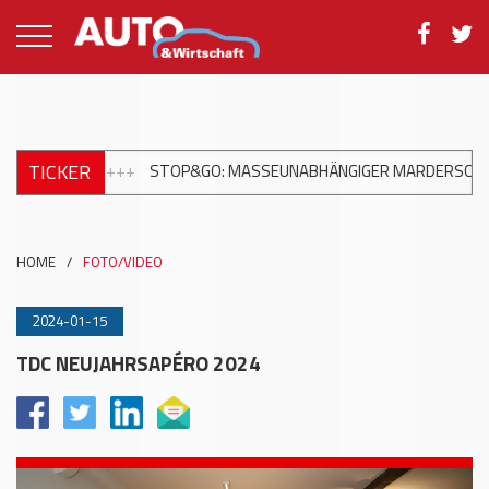
TICKER
NGIGER MARDERSCHUTZ FÜR MODERNE FAHRZEUGE
+++
NEUE EI
HOME
/
FOTO/VIDEO
2024-01-15
TDC NEUJAHRSAPÉRO 2024