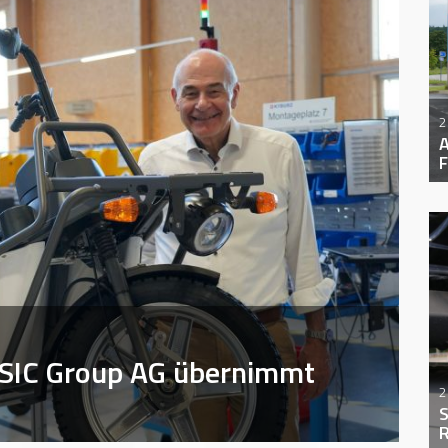
2
A
F
: SIC Group AG übernimmt
2
S
R