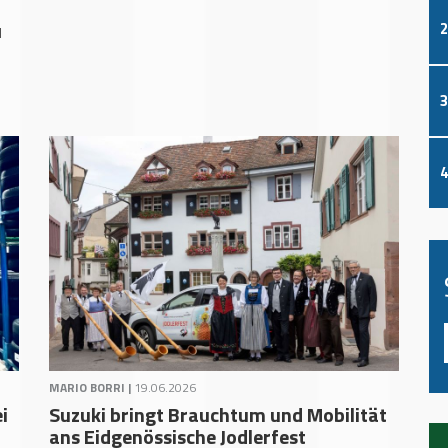
2
l
3
4
MARIO BORRI |
19.06.2026
i
Suzuki bringt Brauchtum und Mobilität
ans Eidgenössische Jodlerfest