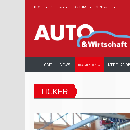
HOME
•
VERLAG
ARCHIV
•
KONTAKT
•
HOME
NEWS
MAGAZINE
MERCHANDI
TICKER