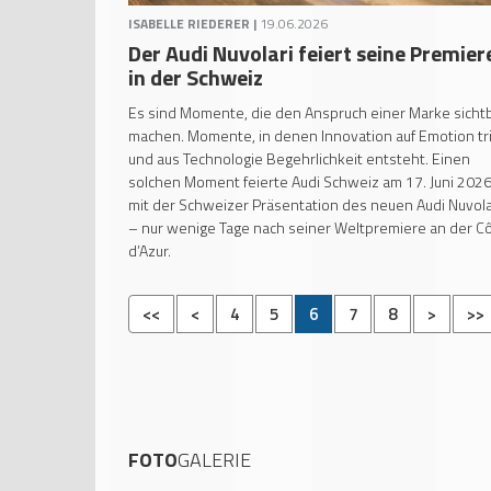
ISABELLE RIEDERER |
19.06.2026
Der Audi Nuvolari feiert seine Premier
in der Schweiz
Es sind Momente, die den Anspruch einer Marke sicht
machen. Momente, in denen Innovation auf Emotion tri
und aus Technologie Begehrlichkeit entsteht. Einen
solchen Moment feierte Audi Schweiz am 17. Juni 202
mit der Schweizer Präsentation des neuen Audi Nuvola
– nur wenige Tage nach seiner Weltpremiere an der C
d’Azur.
<<
<
4
5
6
7
8
>
>>
FOTO
GALERIE