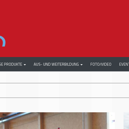
SE PRODUKTE
AUS- UND WEITERBILDUNG
FOTO/VIDEO
EVEN
+++
ACW DREAMCA